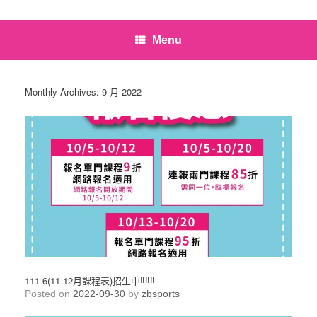
Menu
Monthly Archives:
9 月 2022
111-6(11-12月課程表)招生中‼️‼️‼️
Posted on
2022-09-30
by
zbsports