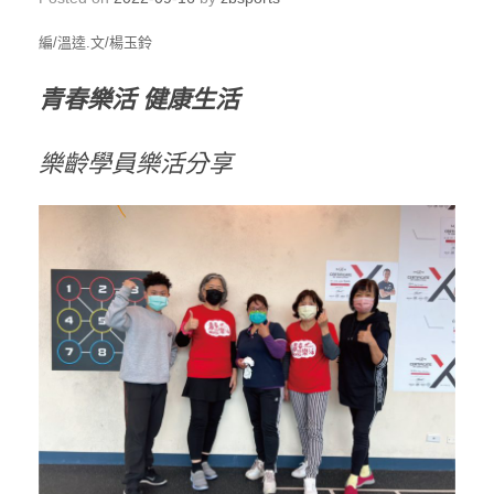
編/溫逵.文/楊玉鈴
青春樂活 健康生活
樂齡學員樂活分享