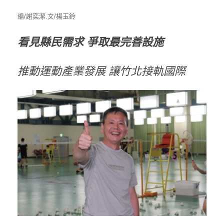
編/謝奕潔.文/楊玉鈴
看見縣民需求 爭取最完善設施
推動運動產業發展 讓竹北接軌國際