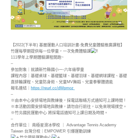
【2022(下半年) 基層運動人口培訓計畫-免費兒童體驗推廣課程】
竹運每學期提供每一位學童，一次免費體驗課
111學年上學期體驗課程開跑~
–
參加對象｜就讀新竹縣國小一-六年級學童
課程內容｜基礎桌球、基礎籃球、基礎羽球、基礎網球課程、基礎
直排輪課程、兒童防身術、兒童MV舞蹈、兒童拳擊體適能
報名連結｜
https://reurl.cc/dWpmoz
–
※由本中心安排場地與教練後，採電話聯絡方式通知可上課時間 !
※本活動因需安排場地與教練，請勿自行前往，以免來現場撲空。
※竹北國民運動中心 將採電話通知可上課日期及時間。
–
合作單位｜ 南極星滑冰學校 ｜ Advantage Tennis Academy
Taiwan 台灣分校｜EMPOWER 引爆運動訓練
竹北國民運動中心