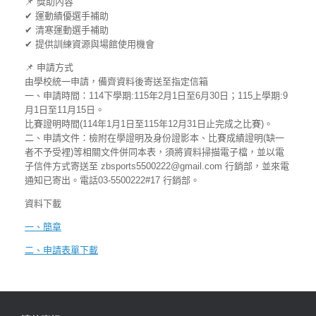
📌 獎助內容
✔ 運動績優選手補助
✔ 清寒運動選手補助
✔ 提供訓練資源與場館使用機會
📌 申請方式
由學校統一申請，備齊資料後寄送至指定信箱
一、申請時間：114下學期:115年2月1日至6月30日；115上學期:9
月1日至11月15日。
比賽證明時間(114年1月1日至115年12月31日止完成之比賽)。
二、申請文件：檢附在學證明及身份證影本、比賽成績證明(缺一
者不予受裡)等相關文件併同本表，須將資料掃描電子檔，並以電
子信件方式寄送至 zbsports5500222@gmail.com 行銷部，並來電
通知已寄出。電話03-5500222#17 行銷部。
資料下載
一、簡章
二、申請表單下載