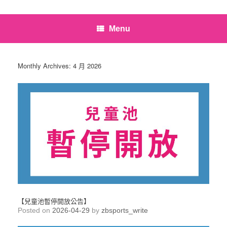
Menu
Monthly Archives:
4 月 2026
【兒童池暫停開放公告】
Posted on
2026-04-29
by
zbsports_write