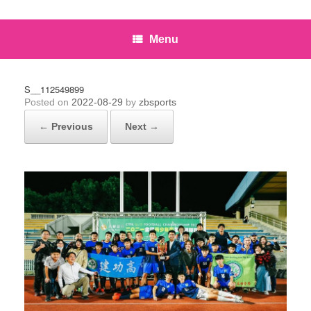
Menu
S__112549899
Posted on
2022-08-29
by
zbsports
← Previous
Next →