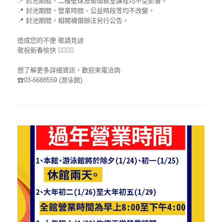
📍
封池期間，二樓壁球及瑜珈教室課程均不受影響。
📍
封池期間，營業時間、公益時段等均不改變。
📍
封池期間，相關補償辦法另行公告。
造成您的不便 敬請見諒
敬祝新春愉快
🙇‍♂️
🙇‍♀️
想了解更多詳細資訊，歡迎來電洽詢
☎
03-6688559 (游泳館)