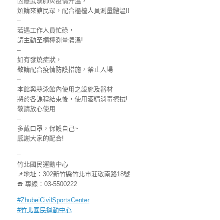
因應武漢肺炎疫情升溫，
煩請來館民眾，配合櫃檯人員測量體溫!!
–
若遇工作人員忙碌，
請主動至櫃檯測量體溫!
–
如有發燒症狀，
敬請配合疫情防護措施，禁止入場
–
本館與縣泳館內使用之設施及器材
將於各課程結束後，使用酒精消毒擦拭!
敬請放心使用
–
多戴口罩，保護自己~
感謝大家的配合!
–
竹北國民運動中心
📌
地址：302新竹縣竹北市莊敬南路18號
☎️
專線：03-5500222
#
ZhubeiCivilSportsCenter
#
竹北國民運動中心