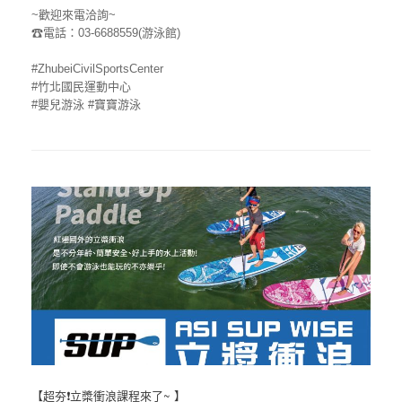
~歡迎來電洽詢~
☎
電話：03-6688559(游泳館)
#ZhubeiCivilSportsCenter
#竹北國民運動中心
#嬰兒游泳
#寶寶游泳
【超夯❗立槳衝浪課程來了~ 】