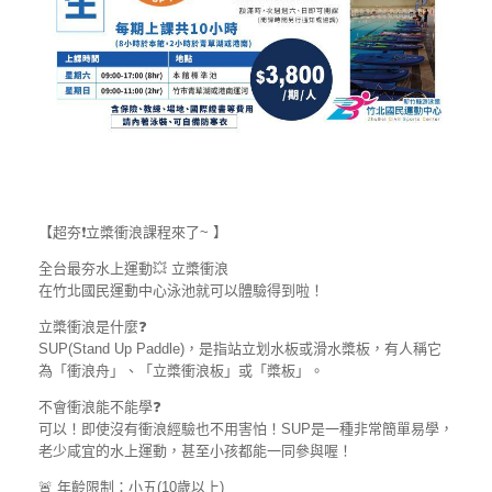
【超夯
❗
立槳衝浪課程來了~ 】
全台最夯水上運動
💥
立槳衝浪
在竹北國民運動中心泳池就可以體驗得到啦！
立槳衝浪是什麼
❓
SUP(Stand Up Paddle)，是指站立划水板或滑水槳板，有人稱它
為「衝浪舟」、「立槳衝浪板」或「槳板」。
不會衝浪能不能學
❓
可以！即使沒有衝浪經驗也不用害怕！SUP是一種非常簡單易學，
老少咸宜的水上運動，甚至小孩都能一同參與喔！
🚨
年齡限制：小五(10歲以上)