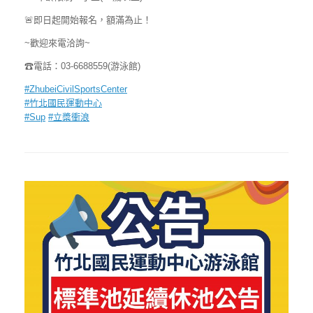
🚨
即日起開始報名，額滿為止！
~歡迎來電洽詢~
☎
電話：03-6688559(游泳館)
#
ZhubeiCivilSportsCenter
#
竹北國民運動中心
#
Sup
#
立槳衝浪