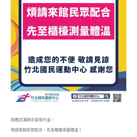
因應武漢肺炎疫情升溫，
煩請來館民眾配合，先至櫃檯測量體溫！