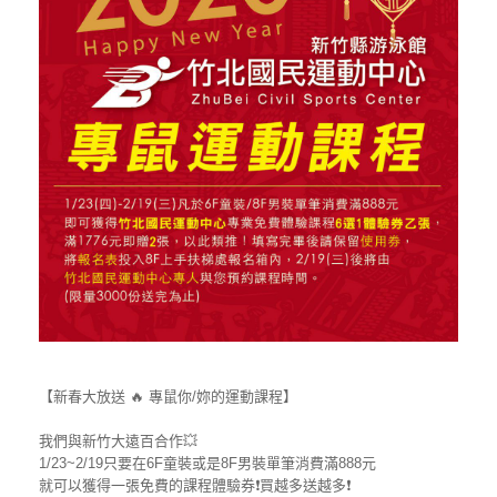
【新春大放送
🔥
專鼠你/妳的運動課程】
我們與新竹大遠百合作
💥
1/23~2/19只要在6F童裝或是8F男裝單筆消費滿888元
就可以獲得一張免費的課程體驗券
❗
買越多送越多
❗