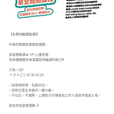
【免費飛輪體驗課
❗
】
年後吃飽飽就要開始運動~
首發體驗課
🔥
SP-心靈舒壓
快來體驗暢快淋漓盡致飛輪課的魅力
❗
❗
只有一天
❗
📍
2/ 4 (二) 18:30-19:20
✅
採現場排隊，名額30位。
✅
排對位置在本館的一樓大廳。
✅
不佔位、不插隊，上課前15分鐘會由工作人員依序開放入場。
過完年就是要運動
✌