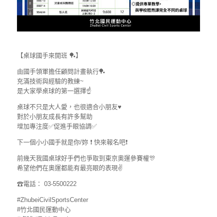
【桌球國手來開班 🏓】
由國手領軍擔任顧問計畫執行🏓
充滿技術與經驗的教練~
是大家學桌球的第一選擇☝
桌球不只是大人愛，也很適合小朋友♥
對於小朋友成長有許多幫助
增加專注度✅促進手眼協調✅
下一個小小國手就是你/妳 ❗ 快來報名吧❗
前幾天我國桌球好手們也爭取到東京奧運參賽權🎊
希望他們在奧運都能有最亮眼的表現✌
☎電話： 03-5500222
#ZhubeiCivilSportsCenter
#竹北國民運動中心