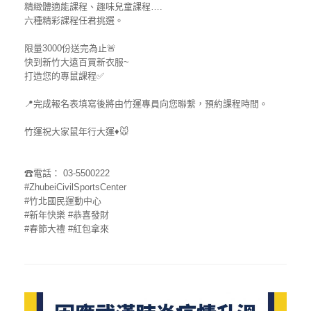
精緻體適能課程、趣味兒童課程….
六種精彩課程任君挑選。
限量3000份送完為止
🚨
快到新竹大遠百買新衣服~
打造您的專鼠課程
✅
📍
完成報名表填寫後將由竹運專員向您聯繫，預約課程時間。
竹運祝大家鼠年行大運♦🐭
☎
電話： 03-5500222
#ZhubeiCivilSportsCenter
#竹北國民運動中心
#新年快樂
#恭喜發財
#春節大禮
#紅包拿來