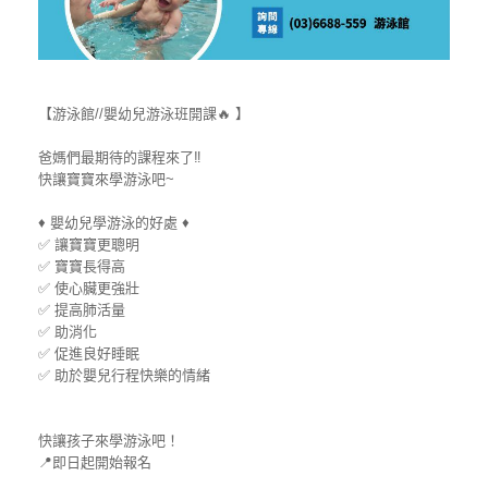
【游泳館//嬰幼兒游泳班開課
🔥
】
爸媽們最期待的課程來了
‼
快讓寶寶來學游泳吧~
♦
嬰幼兒學游泳的好處
♦
✅
讓寶寶更聰明
✅
寶寶長得高
✅
使心臟更強壯
✅
提高肺活量
✅
助消化
✅
促進良好睡眠
✅
助於嬰兒行程快樂的情緒
快讓孩子來學游泳吧！
📍
即日起開始報名