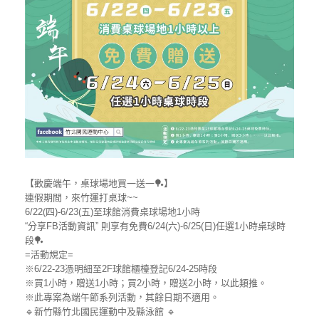
【歡慶端午，桌球場地買一送一🏓】
連假期間，來竹運打桌球~~
6/22(四)-6/23(五)至球館消費桌球場地1小時
“分享FB活動資訊” 則享有免費6/24(六)-6/25(日)任選1小時桌球時
段🏓
=活動規定=
※6/22-23憑明細至2F球館櫃檯登記6/24-25時段
※買1小時，贈送1小時；買2小時，贈送2小時，以此類推。
※此專案為端午節系列活動，其餘日期不適用。
🔹新竹縣竹北國民運動中及縣泳館 🔹