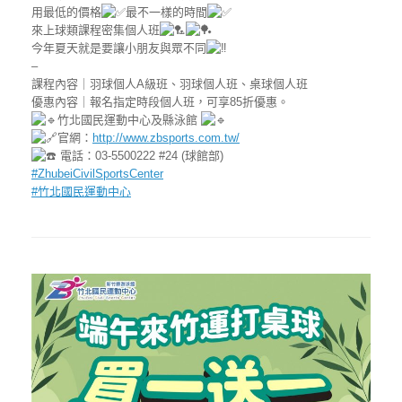
用最低的價格
最不一樣的時間
來上球類課程密集個人班
今年夏天就是要讓小朋友與眾不同
–
課程內容｜羽球個人A級班、羽球個人班、桌球個人班
優惠內容｜報名指定時段個人班，可享85折優惠。
竹北國民運動中心及縣泳館
官網：
http://www.zbsports.com.tw/
電話：03-5500222 #24 (球館部)
#ZhubeiCivilSportsCenter
#竹北國民運動中心