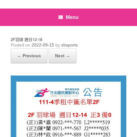
Menu
2F羽球 週日12-18
Posted on
2022-09-15
by
zbsports
← Previous
Next →