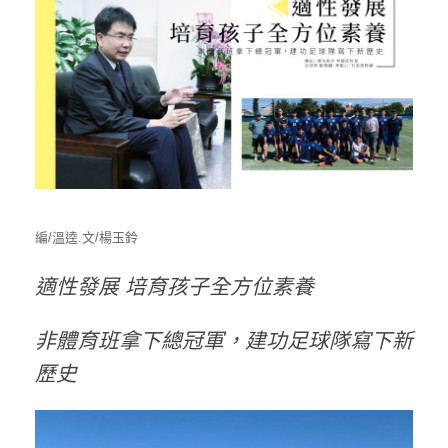
編/溫逵.文/楊玉鈴
適性發展 培育孩子全方位素養
非體育班拿下總冠軍，建功足球隊寫下新
歷史