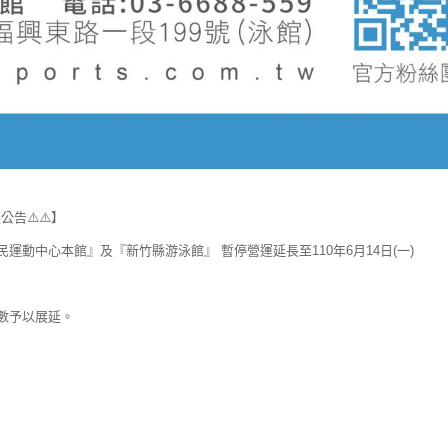
公告⚠️⚠️】
動中心本館』及『新竹縣游泳館』 暫停營運延長至110年6月14日(一)
數予以展延。