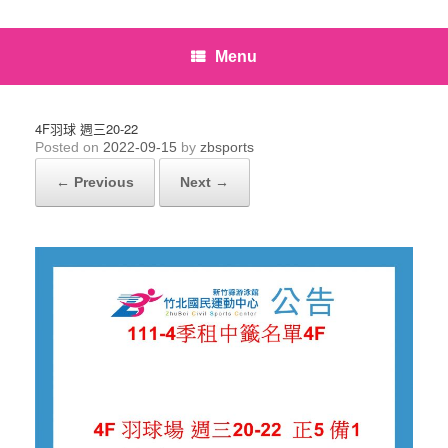
Menu
4F羽球 週三20-22
Posted on
2022-09-15
by
zbsports
← Previous
Next →