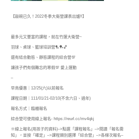
【敲碗已久！2022冬季大衛營課表出爐‼】
最多元又豐富的課程，就在竹運大衛營~
羽球、桌球、籃球培訓營🏸🏓🏀
還有結合動態、靜態課程的綜合營💯
讓孩子們有個難忘的寒假💯 愛上運動
–
早鳥優惠｜12/25(六)以前報名
課程日期｜111/01/21-02/10(不含六日、過年)
報名方式｜臨櫃報名
綜合營可使用線上報名- https://reurl.cc/mv4qkj
※線上報名(用孩子的資料)–>點選「課程報名」–>閱讀「報名需
知」，並按「確定」–>課程類別選擇「綜合營」–>各梯次報名–