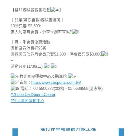
【雙11游泳館促銷活動
】
｜兒童(著衣自救)游泳團體班｜
10堂只要 $2,500~
家人加購月會員、分享卡還可享9折
｜月、季會員優惠活動｜
憑動滋券消費打95折~
憑振興五倍券月會員只要$1,300、季會員只要$3,000
–
活動只到11/30(二)
竹北國民運動中心及縣泳館
官網：
http://www.zbsports.com.tw/
電話： 03-5500222(本館)、03-6688559(游泳館)
#ZhubeiCivilSportsCenter
#竹北國民運動中心