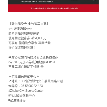
【動滋健身券 來竹運再加碼】
✨✨好康通知📣📣
體育署振興加碼挺運動
使用動滋健身券 💰$1,000元
可享有 體適能分享卡 專案活動
來竹運這用最划算！
❤️貼心提醒同時體育署也延長動滋券
(含 200 元加碼券)抵用期限至 8/31
不要再讓它過期了好嗎 🥺
🔹竹北國民運動中心🔹
📍地址：302新竹縣竹北市莊敬南路18號
☎專線：03-5500222 #23
#ZhubeiCivilSportsCenter
#竹北國民運動中心
#動滋健身券