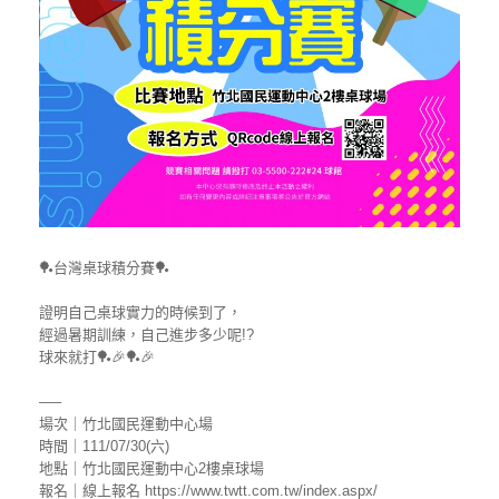
🏓台灣桌球積分賽🏓
證明自己桌球實力的時候到了，
經過暑期訓練，自己進步多少呢!?
球來就打🏓🎉🏓🎉
—–
場次｜竹北國民運動中心場
時間｜111/07/30(六)
地點｜竹北國民運動中心2樓桌球場
報名｜線上報名 https://www.twtt.com.tw/index.aspx/