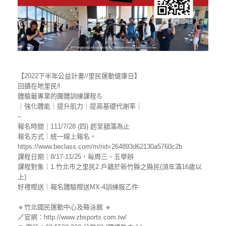
【2022下半年公益計畫//里民運動健康日】
回饋在地里民‼
體驗最專業的團體訓練課程💪
｜強化體能｜提升肌力｜提高基礎代謝率｜
–
報名時間｜111/7/28 (四) 起至額滿為止
報名方式｜統一線上報名。
https://www.beclass.com/m/rid=264893d62130a5760c2b
課程日期｜8/17-11/25，每周三、五舉辦
課程對象｜1.竹北市之里民2.戶籍於新竹縣之縣民(須年滿16歲以
上)
好禮贈送｜報名體驗贈送MX-4訓練服乙件
🔹竹北國民運動中心及縣泳館 🔹
🔗官網：http://www.zbsports.com.tw/