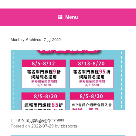
Menu
Monthly Archives:
7 月 2022
111-5(9-10月課程表)招生中‼️‼️‼️
Posted on
2022-07-29
by
zbsports