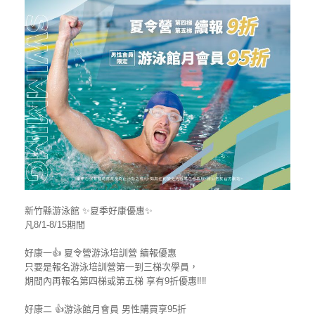
新竹縣游泳館 ✨夏季好康優惠✨
凡8/1-8/15期間
好康一👍 夏令營游泳培訓營 續報優惠
只要是報名游泳培訓營第一到三梯次學員，
期間內再報名第四梯或第五梯 享有9折優惠‼️‼️
好康二 👍游泳館月會員 男性購買享95折