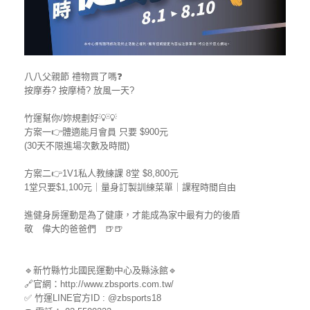
八八父親節 禮物買了嗎❓
按摩券? 按摩椅? 放風一天?
竹運幫你/妳規劃好💡💡
方案一👉體適能月會員 只要 $900元
(30天不限進場次數及時間)
方案二👉1V1私人教練課 8堂 $8,800元
1堂只要$1,100元｜量身訂製訓練菜單｜課程時間自由
進健身房運動是為了健康，才能成為家中最有力的後盾
敬 偉大的爸爸們 🍺🍺
🔹新竹縣竹北國民運動中心及縣泳館🔹
🔗官網：http://www.zbsports.com.tw/
✅ 竹運LINE官方ID : @zbsports18