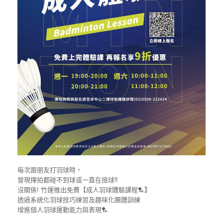
每次跟朋友打羽球時，
發現揮拍都碰不到球或一直在撿球‼️
沒關係! 竹運推出免費【成人羽球體驗課程🏸】
透過系統化羽球技巧練習及趣味化團體訓練
增進個人羽球運動能力與表現🏸