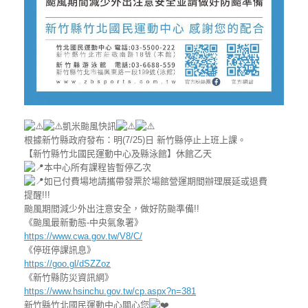
凱米颱風快訊
根據新竹縣政府發布：明(7/25)日 新竹縣停止上班上課。
【新竹縣竹北國民運動中心及縣泳館】休館乙天
本中心所有課程皆暫停乙次
如已付費場地請攜帶發票於場館營運期間辦理展延或退費
提醒!!!
颱風期間減少外出注意安全，做好防颱準備!!
《颱風最新動態-中央氣象署》
https://www.cwa.gov.tw/V8/C/
《停班停課訊息》
https://goo.gl/dSZZoz
《新竹縣防災資訊網》
https://www.hsinchu.gov.tw/cp.aspx?n=381
新竹縣竹北國民運動中心關心您