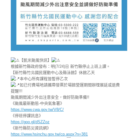
【凱米颱風快訊】
根據新竹縣政府發布：明(7/24)日 新竹縣停止上班上課。
【新竹縣竹北國民運動中心及縣泳館】休館乙天
本中心所有課程皆暫停乙次
如已付費場地請攜帶發票於場館營運期間辦理展延或退費
提醒!!!
颱風期間減少外出注意安全，做好防颱準備!!
《颱風最新動態-中央氣象署》
https://www.cwa.gov.tw/V8/C/
《停班停課訊息》
https://goo.gl/dSZZoz
《新竹縣防災資訊網》
https://www.hsinchu.gov.tw/cp.aspx?n=381