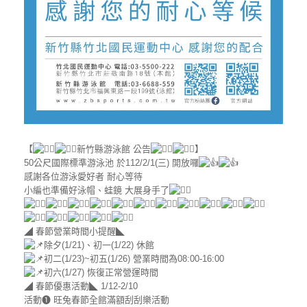
【
新竹縣游泳館 公告
】
50公尺國際標準游泳池 於112/2/1(三) 開放囉
感謝各位游泳愛好者 耐心等待
小編也準備好泳帽、蛙鏡 大展身手了
◢ 春節營業時間小提醒◣
除夕(1/21)、初一(1/22) 休館
初二(1/23)~初五(1/26) 營業時間為08:00-16:00
初六(1/27) 恢復正常營運時間
◢ 春節優惠活動◣ 1/12-2/10
活動❶ 旺兔春節全館滿額刮刮樂活動