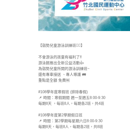
【弱勢兒童游泳訓練班
🏊‍♂️
】
不會游泳的孩童有福利了
‼️
游泳館推出全新公益活動
👍
為弱勢兒童所開的游泳訓練班~
還有專車接送 、專人導護
🚌
重點是全額 免費
🆓
#108學年度寒假班
(排除春假)
📌
時間：寒假期間 週一至週五8:00-9:30
每期8天 ，每班8人，每期各2班，共4班
#108學年度第2學期假日班
📌
時間：第2學期每星期六日8:00-9:30
每期8天，每班8人，每期各2班，共8班