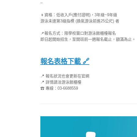
–
👦
資格：低收入戶(應付證明)，3年級~9年級
游泳未達第3級指標 (換氣游泳前進25公尺) 者
📌
報名方式：限學校窗口對游泳館櫃檯報名
即日起開始招生，至開班前一週報名截止，額滿為止。
報名表格下載
🔗
📍
報名狀況也會更新在官網
📍
詳情請洽游泳館櫃檯
☎
專線：03-6688559