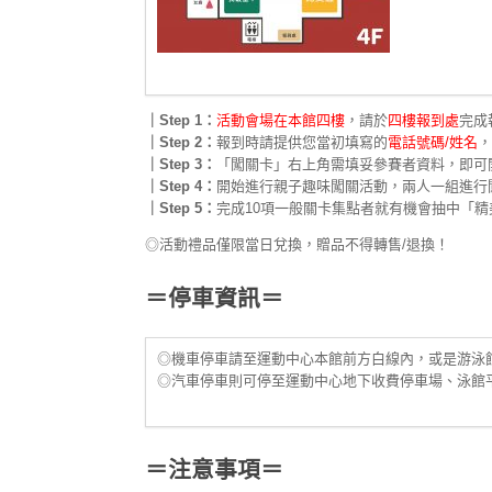
｜Step 1：
活動會場在本館四樓
，請於
四樓報到處
完成
｜Step 2：
報到時請提供您當初填寫的
電話號碼/姓名
，
｜Step 3：
「闖關卡」右上角需填妥參賽者資料，即可
｜Step 4：
開始進行親子趣味闖關活動，兩人一組進行
｜Step 5：
完成10項一般關卡集點者就有機會抽中「精
◎活動禮品僅限當日兌換，贈品不得轉售/退換！
＝停車資訊＝
◎機車停車請至運動中心本館前方白線內，或是游泳館
◎汽車停車則可停至運動中心地下收費停車場、泳館平
＝注意事項＝