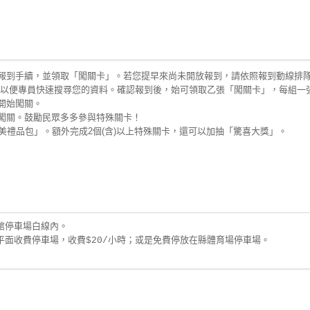
報到手續，並領取「闖關卡」。若您提早來尚未開放報到，請依照報到動線排
以便專員快速搜尋您的資料。確認報到後，始可領取乙張「闖關卡」，每組一
開始闖關。
闖關。鼓勵民眾多多參與特殊關卡！
美禮品包」。額外完成2個(含)以上特殊關卡，還可以加抽「驚喜大獎」。
停車場白線內。

面收費停車場，收費$20/小時；或是免費停放在縣體育場停車場。
