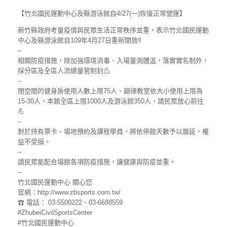
【竹北國民運動中心及縣游泳館自4/27(一)恢復正常營運】
新竹縣政府考量疫情與民眾生活正常秩序並重，表示竹北國民運動
中心及縣游泳館自109年4月27日重新開放‼
–
相關防疫措施，除加強環境消毒、入場量測體溫，落實實名制外，
採分區及全區人流總量管制封⚠
–
閉空間的健身房使用人數上限75人、韻律教室依大小使用上限為
15-30人，本館全區上限1000人及游泳館350人，請民眾放心前往
💪
–
對於持有票卡、場地預約及課程學員，將依停館天數予以展延，權
益不受損。
–
請民眾能配合場館各項防疫措施，讓健康與防疫並重。
–
竹北國民運動中心 關心您
官網：http://www.zbsports.com.tw/
☎ 電話： 03-5500222、03-6688559
#ZhubeiCivilSportsCenter
#竹北國民運動中心