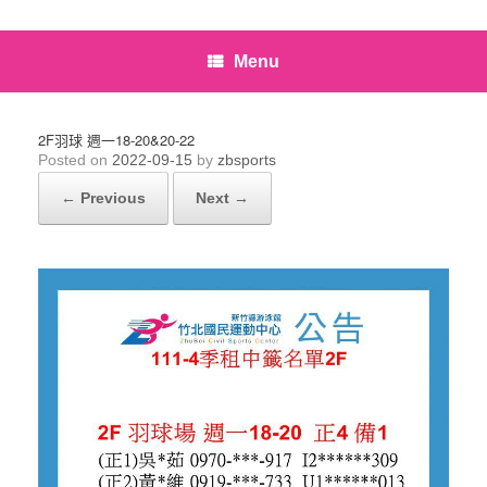
Menu
2F羽球 週一18-20&20-22
Posted on
2022-09-15
by
zbsports
← Previous
Next →