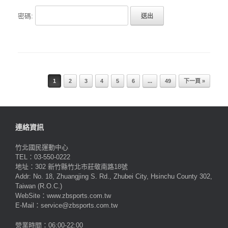
密碼:
Post navigation
1
2
3
4
5
6
...
49
下一頁 »
連絡資訊
竹北國民運動中心
TEL：03-550-0222
地址：302 新竹縣竹北市莊敬南路18號
Addr: No. 18, Zhuangjing S. Rd., Zhubei City, Hsinchu County 302,
Taiwan (R.O.C.)
WebSite：www.zbsports.com.tw
E-Mail：service@zbsports.com.tw
營業時間：06:00-22:00