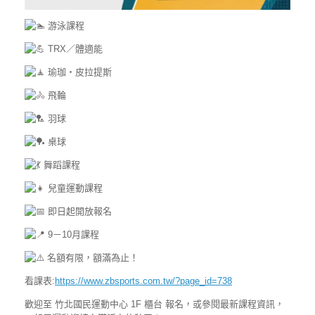
游泳課程
TRX／體適能
瑜珈・皮拉提斯
飛輪
羽球
桌球
舞蹈課程
兒童運動課程
即日起開放報名
9－10月課程
名額有限，額滿為止！
看課表:
https://www.zbsports.com.tw/?page_id=738
歡迎至 竹北國民運動中心 1F 櫃台 報名，或參閱最新課程資訊，