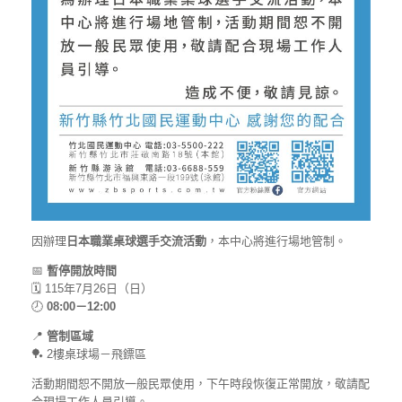
因辦理
日本職業桌球選手交流活動
，本中心將進行場地管制。
📅
暫停開放時間
🗓️ 115年7月26日（日）
🕗
08:00－12:00
📍
管制區域
🏓 2樓桌球場－飛鏢區
活動期間恕不開放一般民眾使用，下午時段恢復正常開放，敬請配
合現場工作人員引導。