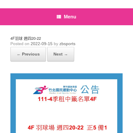
Menu
4F羽球 週四20-22
Posted on
2022-09-15
by
zbsports
← Previous
Next →