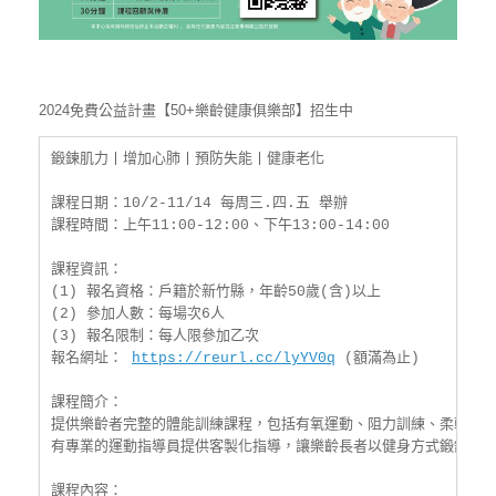
2024免費公益計畫【50+樂齡健康俱樂部】招生中
鍛鍊肌力丨增加心肺丨預防失能丨健康老化

課程日期：10/2-11/14 每周三.四.五 舉辦

課程時間：上午11:00-12:00、下午13:00-14:00

課程資訊：

(1) 報名資格：戶籍於新竹縣，年齡50歲(含)以上

(2) 參加人數：每場次6人

(3) 報名限制：每人限參加乙次

報名網址： 
https://reurl.cc/lyYV0q
 (額滿為止)

課程簡介：

提供樂齡者完整的體能訓練課程，包括有氧運動、阻力訓練、柔軟度訓
有專業的運動指導員提供客製化指導，讓樂齡長者以健身方式鍛鍊肌力
課程內容：
