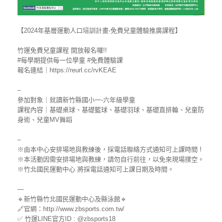
【2024年基層運動人口培訓計畫-免費兒童體驗推廣課程】
竹運免費兒童課程 開放報名囉!!
#每學期提供每一位學童
#免費體驗課
報名連結｜https://reurl.cc/rvKEAE
–
參加對象｜就讀新竹縣國小一-六年級學童
課程內容｜基礎桌球、基礎籃球、基礎羽球、基礎直排輪、兒童防
身術、兒童MV舞蹈
–
※由本中心安排場地與教練後，採電話聯絡方式通知可上課時間 !
※本活動因需安排場地與教練，請勿自行前往，以免來現場撲空。
※竹北國民運動中心 將採電話通知可上課日期及時間。
—
🔹新竹縣竹北國民運動中心及縣泳館🔹
🔗官網：http://www.zbsports.com.tw/
✅ 竹運LINE官方ID : @zbsports18