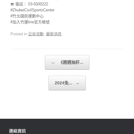
☎️ 電話： 03-5500222
#ZhubeiCivilSportsCenter
#竹北國民運動中心
#加入竹運line官方帳號
Posted in
公益活動
,
最新消息
.
Post navigation
←
《週週抽好...
2024免...
→
連絡資訊