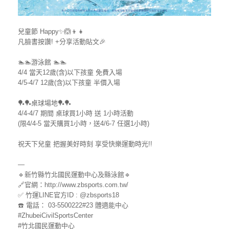
兒童節 Happy✨🙆👦👧
凡臉書按讚! +分享活動貼文🎉
🏊🏊游泳館 🏊🏊
4/4 當天12歲(含)以下孩童 免費入場
4/5-4/7 12歲(含)以下孩童 半價入場
🏓🏓桌球場地🏓🏓
4/4-4/7 期間 桌球買1小時 送 1小時活動
(限4/4-5 當天購買1小時，送4/6-7 任選1小時)
祝天下兒童 把握美好時刻 享受快樂運動時光!!
—
🔹新竹縣竹北國民運動中心及縣泳館🔹
🔗官網：http://www.zbsports.com.tw/
✅ 竹運LINE官方ID : @zbsports18
☎️ 電話： 03-5500222#23 體適能中心
#ZhubeiCivilSportsCenter
#竹北國民運動中心