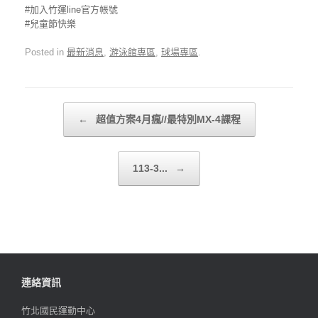
#加入竹運line官方帳號
#兒童節快樂
Posted in
最新消息
,
游泳館專區
,
球場專區
.
Post navigation
←
超值方案4月瘋//最特別MX-4課程
113-3...
→
連絡資訊
竹北國民運動中心