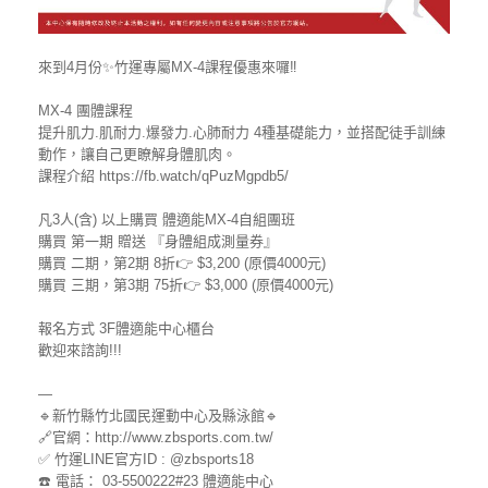
來到4月份✨竹運專屬MX-4課程優惠來囉‼️
MX-4 團體課程
提升肌力.肌耐力.爆發力.心肺耐力 4種基礎能力，並搭配徒手訓練
動作，讓自己更瞭解身體肌肉。
課程介紹 https://fb.watch/qPuzMgpdb5/
凡3人(含) 以上購買 體適能MX-4自組團班
購買 第一期 贈送 『身體組成測量券』
購買 二期，第2期 8折👉 $3,200 (原價4000元)
購買 三期，第3期 75折👉 $3,000 (原價4000元)
報名方式 3F體適能中心櫃台
歡迎來諮詢!!!
—
🔹新竹縣竹北國民運動中心及縣泳館🔹
🔗官網：http://www.zbsports.com.tw/
✅ 竹運LINE官方ID : @zbsports18
☎️ 電話： 03-5500222#23 體適能中心