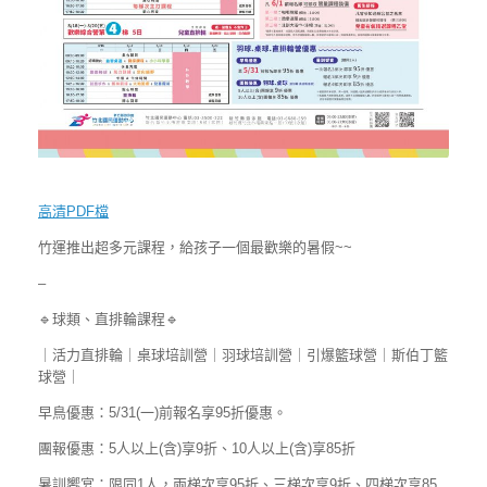
高清PDF檔
竹運推出超多元課程，給孩子一個最歡樂的暑假~~
–
🔹球類、直排輪課程🔹
｜活力直排輪｜桌球培訓營｜羽球培訓營｜引爆籃球營｜斯伯丁籃
球營｜
早鳥優惠：5/31(一)前報名享95折優惠。
團報優惠：5人以上(含)享9折、10人以上(含)享85折
暑訓饗宴：限同1人，兩梯次享95折、三梯次享9折、四梯次享85