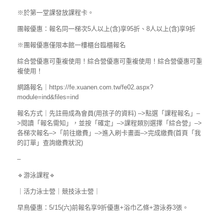
※於第一堂課發放課程卡。
團報優惠：報名同一梯次5人以上(含)享95折、8人以上(含)享9折
※團報優惠僅限本館一樓櫃台臨櫃報名
綜合營優惠可重複使用！綜合營優惠可重複使用！綜合營優惠可重
複使用！
網路報名｜https://fe.xuanen.com.tw/fe02.aspx?
module=ind&files=ind
報名方式｜先註冊成為會員(用孩子的資料) –>點選「課程報名」–
>閱讀「報名需知」，並按「確定」–>課程類別選擇「綜合營」–>
各梯次報名–>「前往繳費」–>進入刷卡畫面–>完成繳費(首頁「我
的訂單」查詢繳費狀況)
–
🔹游泳課程🔹
｜活力泳士營｜競技泳士營｜
早鳥優惠：5/15(六)前報名享9折優惠+浴巾乙條+游泳券3張。