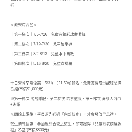
折
–
🔹歡樂綜合營🔹
｜第一梯次｜7/5-7/16｜兒童有氧彩球啦啦舞
｜第二梯次｜7/19-7/30｜兒童跆拳道
｜第三梯次｜8/2-8/13｜兒童水中自救
｜第四梯次｜8/16-8/20｜兒童直排輪
十日營隊早鳥優惠：5/31(一)21:59前報名，免費獲得限量課程裝備
乙組(市價$1,000元)
※第一梯次-啦啦隊服、第二梯次-跆拳道服、第三梯次-泳訓大浴巾
+泳帽
※開始上課後，學員須先通過「內部檢定」，才會發放早鳥禮。
舊生續報優惠：參加過綜合營之舊生，即可獲得「兒童有氧精選課
程」乙堂”(市價$800元)