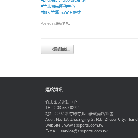
#ZhubeiCivilSportsCenter
#竹北國民運動中心
#加入竹運line官方帳號
Posted in
最新消息
.
Post navigation
←
《週週抽好...
連絡資訊
竹北國民運動中心
TEL：03-550-0222
地址：302 新竹縣竹北市莊敬南路18號
Addr: No. 18, Zhuangjing S. Rd., Zhubei City, Hsin
WebSite：www.zbsports.com.tw
E-Mail：service@zbsports.com.tw