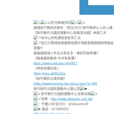
山陀兒颱風快訊
根據新竹縣政府發布：明日(10/2) 新竹縣停止上班上課
【新竹縣竹北國民運動中心及縣游泳館】休館乙天
本中心所有課程皆暫停乙次
如已付費場地請攜帶發票於場館營運期間辦理展延
提醒!!!
颱風期間減少外出注意安全，做好防颱準備!!
《颱風最新動態-中央氣象署》
https://www.cwa.gov.tw/V8/C/
《停班停課訊息》
https://goo.gl/dSZZoz
《新竹縣防災資訊網》
https://www.hsinchu.gov.tw/cp.aspx?n=381
新竹縣竹北國民運動中心關心您
新竹縣竹北國民運動中心及縣泳館
官網：
http://www.zbsports.com.tw/
竹運LINE官方ID : @zbsports18
電話：03-5500222