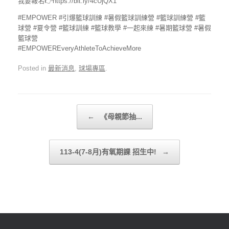
我要報名👉https://bit.ly/4cUjQX1
#EMPOWER #引爆籃球訓練 #暑假籃球訓練營 #籃球訓練營 #籃
球營 #夏令營 #籃球訓練 #籃球教學 #一起來練 #暑期籃球營 #暑假
籃球營
#EMPOWEREveryAthleteToAchieveMore
Posted in
最新消息
,
球場專區
.
Post navigation
←
《母親節抽...
113-4(7-8月)有氧期課 招生中!
→