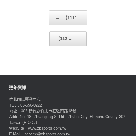
Post navigation
←
【1111...
【112-...
→
連絡資訊
竹北國民運動中心
TEL：03-550-0222
地址：302 新竹縣竹北市莊敬南路18號
Addr: No. 18, Zhuangjing S. Rd., Zhubei City, Hsinchu County 302,
Taiwan (R.O.C.)
WebSite：www.zbsports.com.tw
E-Mail：service@zbsports.com.tw