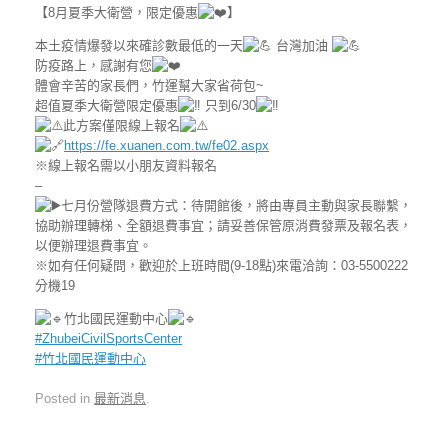
【8月夏季大衛營，限定優惠
】
本土疫情爆發以來確診數最低的一天
台灣加油
防疫路上，感謝有您
體會辛苦的家長們，竹運幫大家省荷包~
超值夏季大衛營限定優惠
只到6/30
此方案僅限線上報名
https://fe.xuanen.com.tw/fe02.aspx
※線上報名需以小朋友資料報名
–
七月份營隊退費方式：待開館後，將由專員主動與家長聯繫，
協助辦理轉梯、全額退費事宜；請妥善保管原消費發票及報名表，
以便辦理退費事宜。
※如有任何疑問，歡迎於上班時間(9-18點)來電洽詢：03-5500222
分機19
竹北國民運動中心
#ZhubeiCivilSportsCenter
#竹北國民運動中心
Posted in
最新消息
.