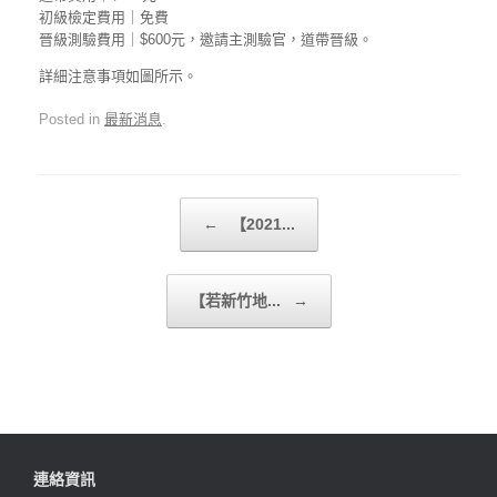
初級檢定費用｜免費
晉級測驗費用｜$600元，邀請主測驗官，道帶晉級。
詳細注意事項如圖所示。
Posted in
最新消息
.
Post navigation
←
【2021...
【若新竹地...
→
連絡資訊