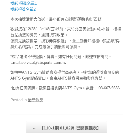
摸彩 得獎名單1
摸彩得獎名單2
本次抽獎活動大放送，最小都有安慰獎”運動毛巾”乙條~~
歡迎您在12/28(一)~1/8(五)以前，來竹北國民運動中心本館一樓櫃
台兌換您的獎品，逾期視同放棄。
領獎兌換請攜帶「摸彩券存根聯」，並主動告知櫃檯中獎品項/得
獎姓名/電話，完成簽領手續後即可領獎。
*贈品送出不得退換、轉賣。如有任何問題，歡迎來信詢問。
Email:service@zbsports.com.tw
如抽中ANTS Gym贊助廠商提供商品者，已經您的得獎資訊交給
ANTS Gym聯絡窗口，會由ANTS健身房主動與您聯繫。
*如有任何問題，歡迎直接詢問ANTS Gym。電話： 03-667-5656
Posted in
最新消息
.
Post navigation
←
【110-1期 01,02月 已開課課表】