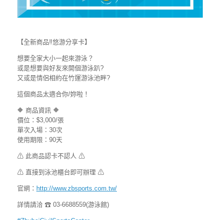
【全新商品
‼
悠游分享卡】
想要全家大小一起來游泳？
或是想要與好友來開個游泳趴?
又或是情侶相約在竹運游泳池畔?
這個商品太適合你/妳啦！
🔶
商品資訊
🔶
價位：$3,000/張
單次入場：30次
使用期限：90天
⚠
此商品認卡不認人
⚠
⚠
直接到泳池櫃台即可辦理
⚠
官網：
http://www.zbsports.com.tw/
詳情請洽
☎
03-6688559(游泳館)