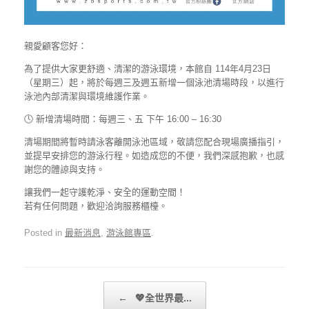
親愛顧客您好：
為了提供大家更舒適、清潔的游泳環境，本館自 114年4月23日
（星期三）起，將於每週三及週五新增一個泳池清場時段，以進行
泳池內部清潔與環境維護作業。
🕓 新增清場時間：每週三、五 下午 16:00 – 16:30
清場期間將暫時請泳客離開泳池區域，敬請您配合現場廣播指引，
並提早安排您的游泳行程。如造成您的不便，我們深感抱歉，也感
謝您的體諒與支持。
讓我們一起守護乾淨、安全的運動空間！
若有任何問題，歡迎洽詢服務櫃檯。
Posted in
最新消息
,
游泳館專區
.
Post navigation
←
💖全世界最...