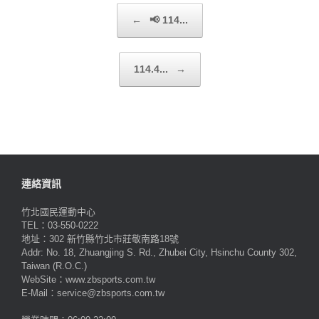
Post navigation
←
📢 114...
114.4...
→
連絡資訊
竹北國民運動中心
TEL：03-550-0222
地址：302 新竹縣竹北市莊敬南路18號
Addr: No. 18, Zhuangjing S. Rd., Zhubei City, Hsinchu County 302,
Taiwan (R.O.C.)
WebSite：www.zbsports.com.tw
E-Mail：service@zbsports.com.tw