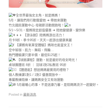
全世界最強女主角，就是媽媽！
5月，讓我們用行動寵愛她 ➜ 帶她來運動
竹北國民運動中心 母親節活動開跑啦！
5/1～5/31，寵媽限定超值優惠 ➜ 陪她變健康、變快樂
【游泳館】陪媽媽游出活力！
月卡9折、季卡95折，天天一起游出健康美麗
【課務有氧單堂體驗】媽咪也能當女王！
空中瑜珈、肌力、舞蹈、飛輪…
熱門體驗課只要半價，最低$125起！
【球館課程】運動，就是最好的母女時光！
桌球團體班 8折 ｜ 羽球1對2私教班 95折
【體適能】想送媽媽最實用的禮物？
個人教練課1對1 / 1對2 優惠開放中，
專屬教練陪練，讓媽媽安全又有效運動
5月最暖心的事，不是送康乃馨，是陪媽媽流汗一起變好。
Posted in
最新消息
.