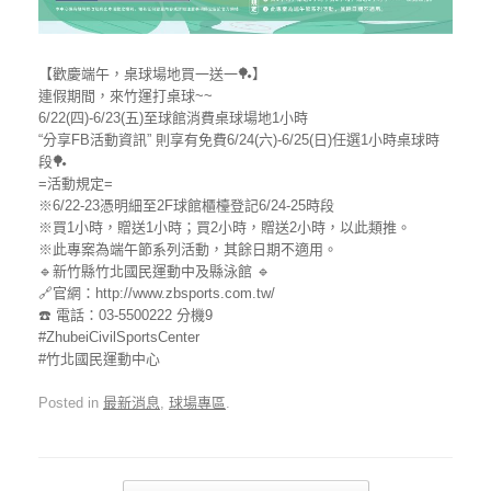
【歡慶端午，桌球場地買一送一🏓】
連假期間，來竹運打桌球~~
6/22(四)-6/23(五)至球館消費桌球場地1小時
“分享FB活動資訊” 則享有免費6/24(六)-6/25(日)任選1小時桌球時
段🏓
=活動規定=
※6/22-23憑明細至2F球館櫃檯登記6/24-25時段
※買1小時，贈送1小時；買2小時，贈送2小時，以此類推。
※此專案為端午節系列活動，其餘日期不適用。
🔹新竹縣竹北國民運動中及縣泳館 🔹
🔗官網：http://www.zbsports.com.tw/
☎️ 電話：03-5500222 分機9
#ZhubeiCivilSportsCenter
#竹北國民運動中心
Posted in
最新消息
,
球場專區
.
Post navigation