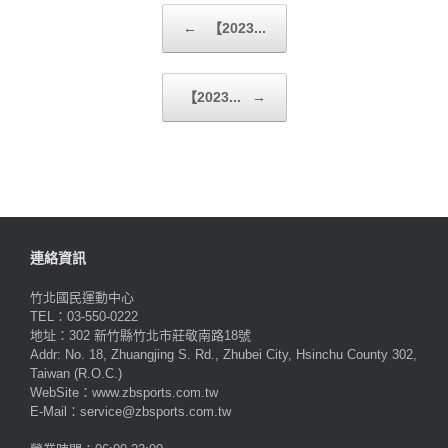
Post navigation
←
【2023...
【2023...
→
連絡資訊
竹北國民運動中心
TEL：03-550-0222
地址：302 新竹縣竹北市莊敬南路18號
Addr: No. 18, Zhuangjing S. Rd., Zhubei City, Hsinchu County 302,
Taiwan (R.O.C.)
WebSite：www.zbsports.com.tw
E-Mail：service@zbsports.com.tw