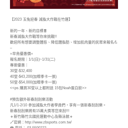
【2023 玉兔迎春 減脂大作戰在竹運】
新的一年、新的目標🧧
新春減脂大作戰等你來挑戰!!
歡迎所有想要調整體態、降低體脂肪、增加肌肉量的民眾來報名💪
–
=早鳥優惠價=
報名期限｜1/1(日)~1/31(二)
專案優惠｜
30堂-$32,400
40堂-$43,200(加贈季卡一張)
50堂-$54,000(加贈季卡一張)
<<ps.購買30堂以上都附送 15包Noah蛋白飲>>
#預告額外新春刮刮樂活動
凡1/1-2/10 參加減脂大作者學員們，享有一張新春刮刮樂。
新春刮刮樂將有15萬大獎等您來刮!!!
🔹新竹縣竹北國民運動中心及縣泳館🔹
🔗官網：http://www.zbsports.com.tw/
☎ 電話： 03-5500222