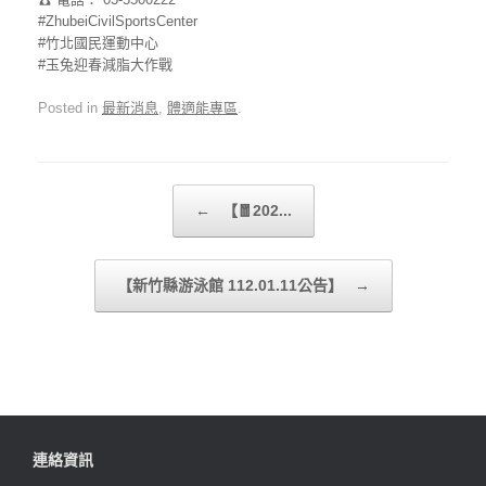
#ZhubeiCivilSportsCenter
#竹北國民運動中心
#玉兔迎春減脂大作戰
Posted in
最新消息
,
體適能專區
.
Post navigation
←
【🧧202...
【新竹縣游泳館 112.01.11公告】
→
連絡資訊