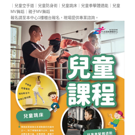
｜兒童空手道｜兒童防身術｜兒童跳床｜兒童拳擊體適能｜兒童
MV舞蹈｜親子MV舞蹈
報名請至本中心1樓櫃台報名，現場提供專業諮詢。