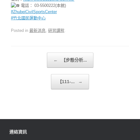
電話： 03-5500222(本館)
#ZhubeiCivilSportsCenter
#竹北國民運動中心
Posted in
最新消息
,
研習課程
.
Post navigation
←
【步態分析...
【111-...
→
連絡資訊