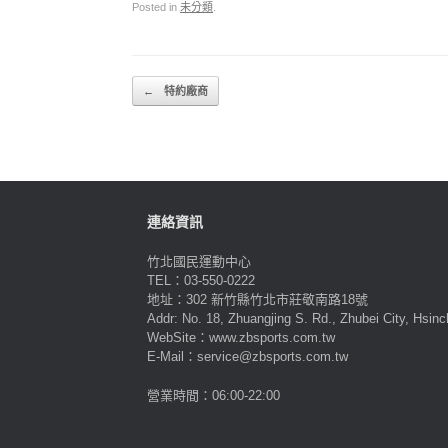
Posted in
未分類
.
Post navigation
←
特約廠商
連絡資訊
竹北國民運動中心
TEL：03-550-0222
地址：302 新竹縣竹北市莊敬南路18號
Addr: No. 18, Zhuangjing S. Rd., Zhubei City, Hsin
WebSite：www.zbsports.com.tw
E-Mail：service@zbsports.com.tw
營業時間：06:00-22:00