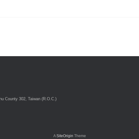
chu County 302, Taiwan (R.O.C.)
A
SiteOrigin
Theme