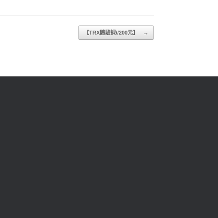
【TRX體驗課//200元】
→