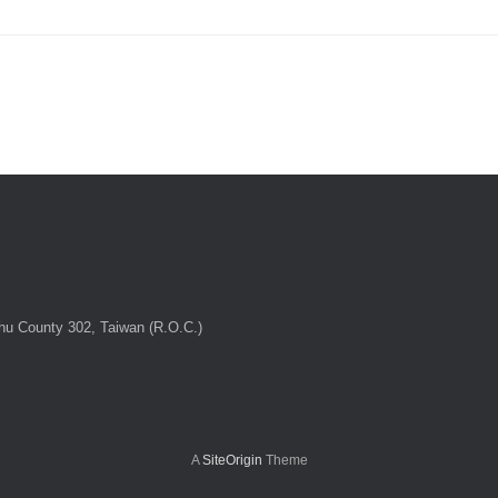
chu County 302, Taiwan (R.O.C.)
A
SiteOrigin
Theme