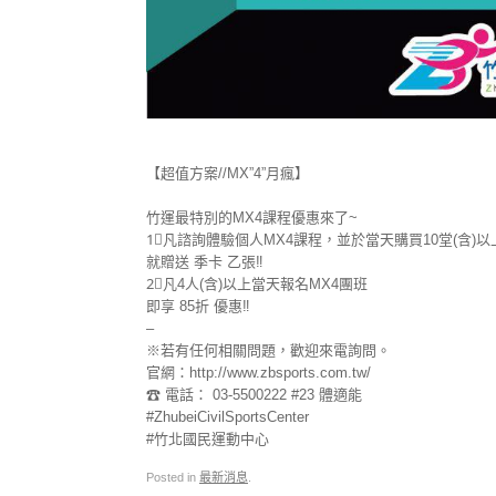
【超值方案//MX”4”月瘋】
竹運最特別的MX4課程優惠來了~
1⃣
凡諮詢體驗個人MX4課程，並於當天購買10堂(含)以
就贈送 季卡 乙張‼
2⃣
凡4人(含)以上當天報名MX4團班
即享 85折 優惠‼
–
※若有任何相關問題，歡迎來電詢問。
官網：http://www.zbsports.com.tw/
☎ 電話： 03-5500222 #23 體適能
#ZhubeiCivilSportsCenter
#竹北國民運動中心
Posted in
最新消息
.