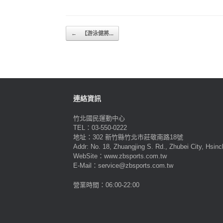
Post navigation
←
【游泳健將...
連絡資訊
竹北國民運動中心
TEL：03-550-0222
地址：302 新竹縣竹北市莊敬南路18號
Addr: No. 18, Zhuangjing S. Rd., Zhubei City, Hsin
WebSite：www.zbsports.com.tw
E-Mail：service@zbsports.com.tw
營業時間：06:00-22:00