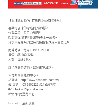
【羽球迷看過來~竹運再添超強師資💪】
喜歡打羽球的球迷們有福啦💥
竹運再添一位強力師資‼
想要讓你/妳的羽球技巧更上一層樓~
就快來報名余羽教練的進階羽球成人團體班🏸
開課時間 I 每周日19:00-21:00
售價 I $5,400/12堂
人數 I 每班5-8人
想了解更多詳情，歡迎來電洽詢。
🔹竹北國民運動中心🔹
🔗官網：http://www.zbsports.com.tw/
☎ 電話： 03-5500222 #24 (球館部)
#ZhubeiCivilSportsCenter
#竹北國民運動中心
Posted in
最新消息
.