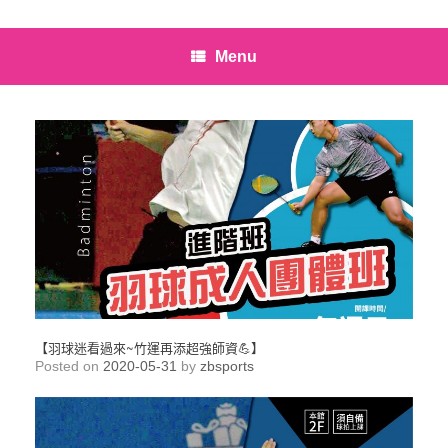
Menu
【羽球迷看過來~竹運再添超強師資💪】
Posted on
2020-05-31
by
zbsports