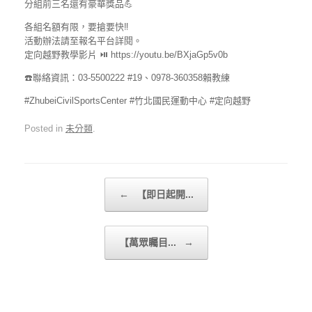
分組前三名還有豪華獎品💪
各組名額有限，要搶要快‼️
活動辦法請至報名平台詳閱。
定向越野教學影片 ⏯ https://youtu.be/BXjaGp5v0b
☎️聯絡資訊：03-5500222 #19、0978-360358賴教練
#ZhubeiCivilSportsCenter #竹北國民運動中心 #定向越野
Posted in
未分類
.
Post navigation
←
【即日起開...
【萬眾矚目...
→