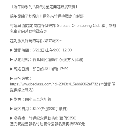
【端午節系列活動//兒童定向越野挑戰賽】
端午節除了划龍舟‼️ 還能來竹運挑戰定向越野~~
竹運與 超越定向越野俱樂部 Surpass Orienteering Club 聯手舉辦
兒童定向越野挑戰賽💯
超刺激又好玩的等你/妳來報名~
▶️ 活動時間：6/21(日)上午9:00~12:00
▶️ 活動地點：竹北國民運動中心(後方大廣場)
▶️ 報名日期：即日起-6/11(四) 17:59
▶️ 報名方式：
https://www.beclass.com/rid=2343c415ebb9362ef732 (本活動僅
提供線上報名)
▶️ 對象：國小三至六年級
▶️ 報名費用：$400(外加$30手續費)
▶️ 參賽禮：竹運紀念運動毛巾(價值$350)
憑完賽證書報名竹運夏令營報名費再折$300元