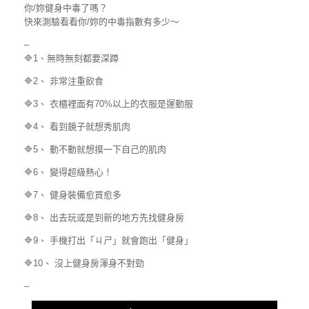
你/妳健身中毒了嗎？
快來測驗看看你/妳的中毒指數有多少～
–
🔷1、無時無刻都要深蹲
🔷2、 非常注重飲食
🔷3、 衣櫃裡面有70%以上的衣服是運動服
🔷4、 看到鏡子就想秀肌肉
🔷5、 動不動就想摸一下自己的肌肉
🔷6、 變得超級熱心！
🔷7、 健身裝備愈買愈多
🔷8、 出去玩或是到新的地方先找健身房
🔷9、 手機打出「ㄐㄕ」就會跑出「健身」
🔷10、 沒上健身房渾身不對勁
–