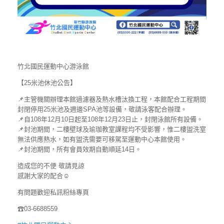
竹北國民運動中心游泳館
【25米池休池公告】
📌
主管機關辦理本館過濾器及熱水槽汰換工程，本館配合工程期間
封閉停用25米池及週邊SPA池等設備，敬請泳
客配合辦理。
📌
自108年12月10日起至108年12月23日止，封
閉泳館所有設備。
📌
封池期間，二樓壁球及瑜珈教室課程均不受影響，惟二樓盥洗室
無法供應熱水，如有盥洗需要可移駕至運動中心本館使用。
📌
封池期間，所有會員效期自動順延14日。
造成您的不便 敬請見諒
感謝大家的配合
☺️
有問題歡迎私訊粉絲專頁
☎03-6688559