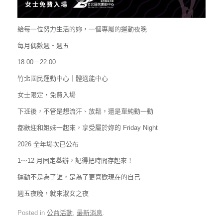
給每一位努力生活的妳，一個專屬的運動夜晚
每月偶數週・週五
18:00－22:00
竹北國民運動中心｜體適能中心
女士限定・免費入場
下班後，不管是想流汗、放鬆，還是單純動一動
都歡迎和姐妹一起來，享受屬於妳的 Friday Night
2026 全年場次已公布
1～12 月固定舉辦，記得把時間存起來！
運動不是為了誰，是為了更喜歡現在的自己
週五夜晚，就來淑女之夜
Posted in
公益活動
,
最新消息
.