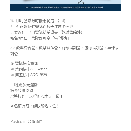
🚀【8月營隊限時優惠開跑！】🚀
7月有來過我們營隊的孩子注意囉～🎉
只要憑任一7月營隊結業證書（籃球營除外）
報名8月任一營隊即可享「9折優惠」‼️
👉 歡樂綜合營、歡樂舞蹈營、羽球培訓營、游泳培訓營、桌球培
訓營
🎯 營隊梯次資訊
📅 第四梯｜8/11–8/22
📅 第五梯｜8/25–8/29
🏃‍♂️體驗多元運動
培養肢體協調
增進技能＋玩得開心才是王道！
🔥名額有限，趕快報名卡位！
Posted in
最新消息
.