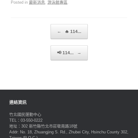
Posted in
最新消息
,
游泳館專區
.
Post navigation
←
🔥 114...
📢 114...
→
連絡資訊
竹北國民運動中心
TEL：03-550-0222
地址：302 新竹縣竹北市莊敬南路18號
Addr: No. 18, Zhuangjing S. Rd., Zhubei City, Hsinchu County 302,
Taiwan (R.O.C.)