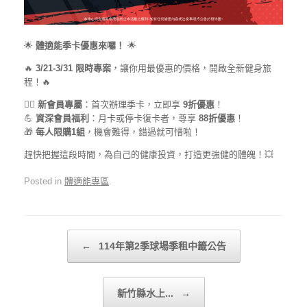
🌟
體適能季卡優惠來囉！
🌟
🔥
3/21-3/31 限時專案
，讓你用最優惠的價格，開啟全新健身旅
程！🔥
🏃‍♀️
新會員專屬
：首次辦理季卡，立即享
9折優惠
！
💪
資深會員福利
：月卡或停卡復卡者，尊享
88折優惠
！
🎁
每人限購1組
，機會難得，錯過就可惜啦！
趕快把握這段時間，為自己的健康投資，打造更強健的體魄！💥
Posted in
體適能專區
.
Post navigation
←
114年第2季球場季租中籤公告
新竹縣水上...
→