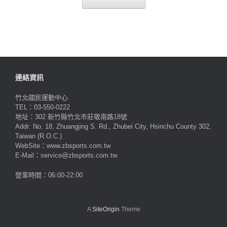
連絡資訊
竹北國民運動中心
TEL：03-550-0222
地址：302 新竹縣竹北市莊敬南路18號
Addr: No. 18, Zhuangjing S. Rd., Zhubei City, Hsinchu County 302,
Taiwan (R.O.C.)
WebSite：www.zbsports.com.tw
E-Mail：service@zbsports.com.tw
營業時間：06:00-22:00
A
SiteOrigin
Theme