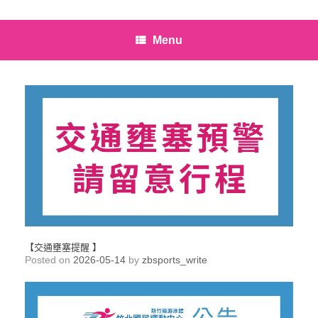
Menu
【交通壅塞提醒 】
Posted on
2026-05-14
by
zbsports_write