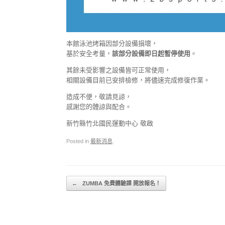
本館泳池烤箱因部分設備損壞，
基於安全考量，
該部分設備即日起暫停使用
。
其餘未受影響之設備皆可正常使用，
相關設備目前已安排檢修，將儘速完成修復作業。
造成不便，敬請見諒，
感謝您的體諒與配合。
新竹縣竹北國民運動中心 敬啟
Posted in
最新消息
.
Post navigation
←
ZUMBA 免費體驗課 開放報名！